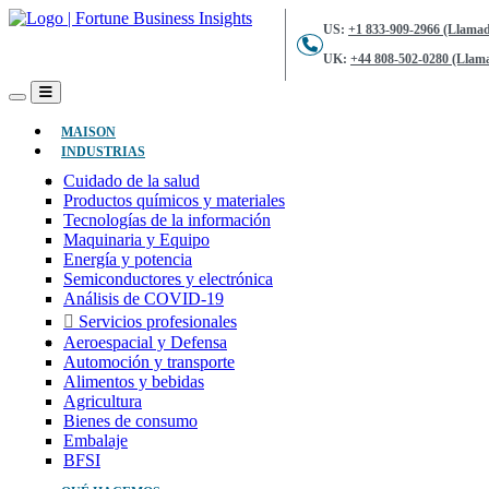
US:
+1 833-909-2966 (Llamad
UK:
+44 808-502-0280 (Llama
(ACTUAL)
MAISON
INDUSTRIAS
Cuidado de la salud
Productos químicos y materiales
Tecnologías de la información
Maquinaria y Equipo
Energía y potencia
Semiconductores y electrónica
Análisis de COVID-19
Servicios profesionales
Aeroespacial y Defensa
Automoción y transporte
Alimentos y bebidas
Agricultura
Bienes de consumo
Embalaje
BFSI