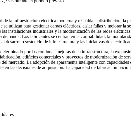
 7,73% durante el período previsto.
e la infraestructura eléctrica moderna y respalda la distribución, la pro
se utilizan para gestionar cargas eléctricas, aislar fallas y mejorar la 
as instalaciones industriales y la modernización de las redes eléctricas 
la demanda. Los fabricantes se centran en la confiabilidad, la modularid
 desarrollo sostenido de infraestructura y las iniciativas de electrifica
terminado por las continuas mejoras de la infraestructura, la expansión
fabricación, edificios comerciales y proyectos de modernización de servi
ante del mercado. La adopción de aparamenta inteligente con capacidade
te en las decisiones de adquisición. La capacidad de fabricación nacion
 dólares