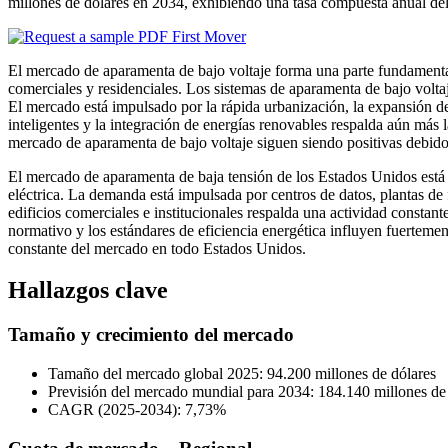
millones de dólares en 2034, exhibiendo una tasa compuesta anual del
El mercado de aparamenta de bajo voltaje forma una parte fundamental d
comerciales y residenciales. Los sistemas de aparamenta de bajo voltaje 
El mercado está impulsado por la rápida urbanización, la expansión de l
inteligentes y la integración de energías renovables respalda aún más 
mercado de aparamenta de bajo voltaje siguen siendo positivas debido al
El mercado de aparamenta de baja tensión de los Estados Unidos está de
eléctrica. La demanda está impulsada por centros de datos, plantas de 
edificios comerciales e institucionales respalda una actividad const
normativo y los estándares de eficiencia energética influyen fuertemen
constante del mercado en todo Estados Unidos.
Hallazgos clave
Tamaño y crecimiento del mercado
Tamaño del mercado global 2025: 94.200 millones de dólares
Previsión del mercado mundial para 2034: 184.140 millones de
CAGR (2025-2034): 7,73%