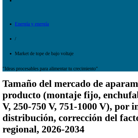
Energía y energía
/
Market de tope de bajo voltaje
"Ideas procesables para alimentar tu crecimiento"
Tamaño del mercado de aparament
producto (montaje fijo, enchufab
V, 250-750 V, 751-1000 V), por in
distribución, corrección del fac
regional, 2026-2034