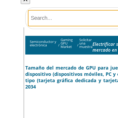
Gaming
Solicitar
Semiconductor y
GPU
una
Electrificar
electrónica
/
/
Market
muestra
mercado en
Tamaño del mercado de GPU para juegos
dispositivo (dispositivos móviles, PC y
tipo (tarjeta gráfica dedicada y tarjet
2034