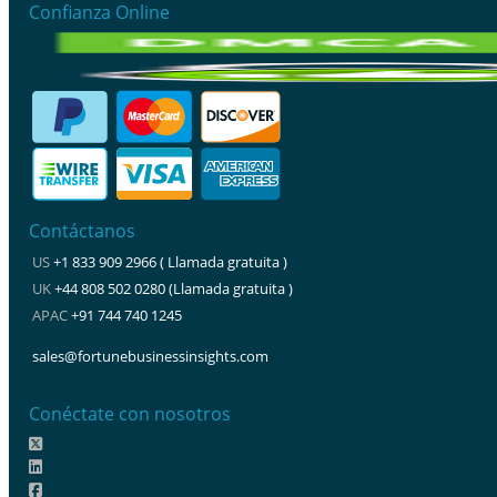
Confianza Online
Contáctanos
US
+1 833 909 2966 ( Llamada gratuita )
UK
+44 808 502 0280 (Llamada gratuita )
APAC
+91 744 740 1245
sales@fortunebusinessinsights.com
Conéctate con nosotros