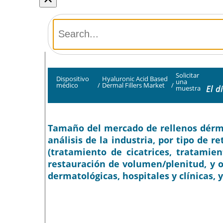
Solicitar
Dispositivo
Hyaluronic Acid Based
una
médico
/
Dermal Fillers Market
/
El d
muestra
Tamaño del mercado de rellenos dérmic
análisis de la industria, por tipo de re
(tratamiento de cicatrices, tratamie
restauración de volumen/plenitud, y otr
dermatológicas, hospitales y clínicas, y