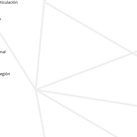
ticulación
n
inal
región