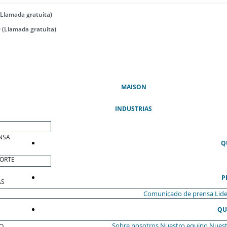
(Llamada gratuita)
 (Llamada gratuita)
(ACTUAL)
MAISON
INDUSTRIAS
NSA
Q
ORTE
P
AS
Comunicado de prensa
Lide
QU
Sobre nosotros
Nuestro equipo
Nuest
O