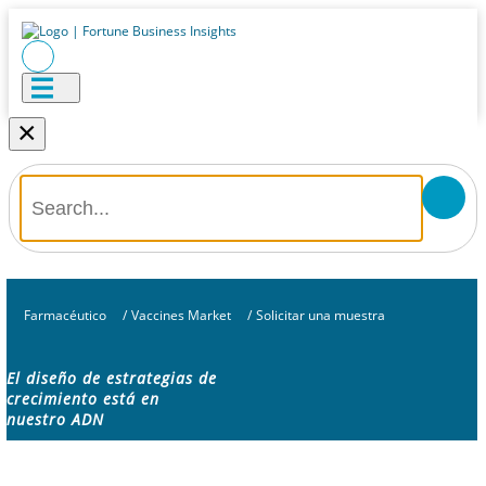
×
Farmacéutico
/
Vaccines Market
/
Solicitar una muestra
El diseño de estrategias de
crecimiento está en
nuestro ADN