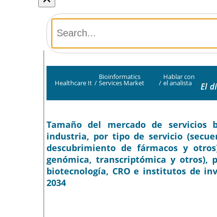
Bioinformatics
Hablar con
Healthcare It
/
Services Market
/
el analista
El d
Tamaño del mercado de servicios bio
industria, por tipo de servicio (secue
descubrimiento de fármacos y otros)
genómica, transcriptómica y otros), 
biotecnología, CRO e institutos de inv
2034