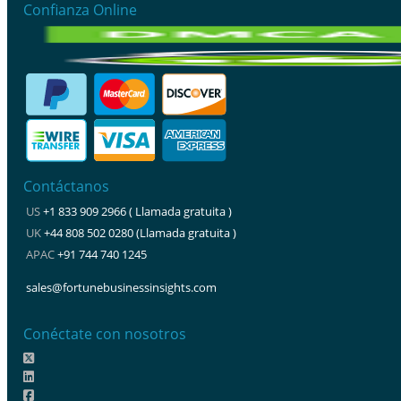
Confianza Online
Contáctanos
US
+1 833 909 2966 ( Llamada gratuita )
UK
+44 808 502 0280 (Llamada gratuita )
APAC
+91 744 740 1245
sales@fortunebusinessinsights.com
Conéctate con nosotros