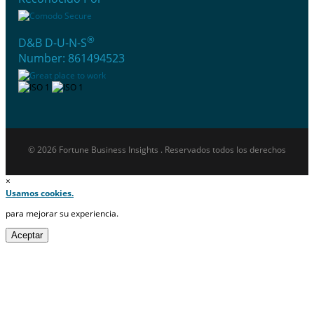
®
D&B D-U-N-S
Number: 861494523
© 2026 Fortune Business Insights . Reservados todos los derechos
×
Usamos cookies.
para mejorar su experiencia.
Aceptar