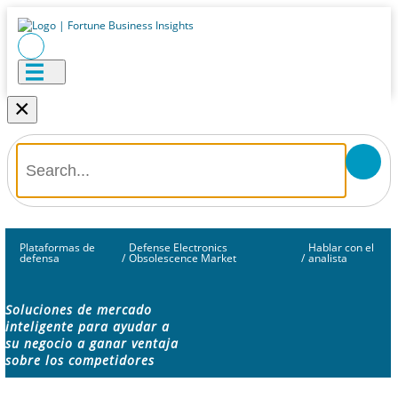
×
Plataformas de
Defense Electronics
Hablar con el
defensa
/
Obsolescence Market
/
analista
Soluciones de mercado
inteligente para ayudar a
su negocio a ganar ventaja
sobre los competidores