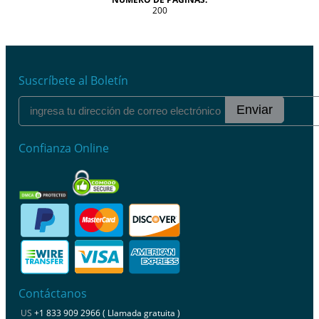
200
Suscríbete al Boletín
Enviar
Confianza Online
Contáctanos
US
+1 833 909 2966 ( Llamada gratuita )