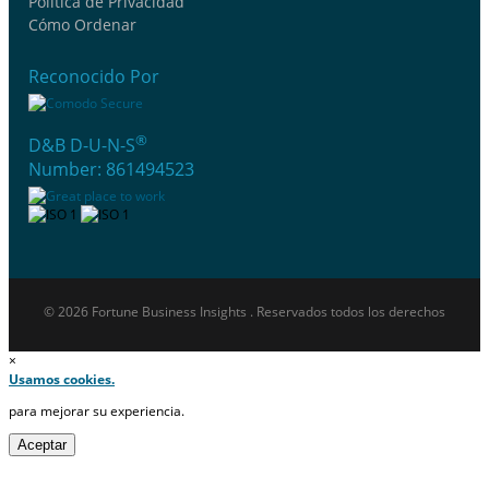
Política de Privacidad
Cómo Ordenar
Reconocido Por
®
D&B D-U-N-S
Number: 861494523
© 2026 Fortune Business Insights . Reservados todos los derechos
×
Usamos cookies.
para mejorar su experiencia.
Aceptar