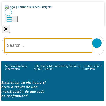
×
Semiconductor y
Electronic Manufacturing Services
Hablar con el
electrónica
/
(EMS) Market
/
analista
Electrificar su vía hacia el
éxito a través de una
investigación de mercado
en profundidad