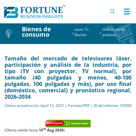
Bienes de
Laser Tv
Hablar con el
consumo
/
/
Market
analista
Tamaño del mercado de televisores láser,
participación y análisis de la industria, por
tipo (TV con proyector, TV normal), por
tamaño (40 pulgadas y menos, 40-100
pulgadas, 100 pulgadas y más), por uso final
(doméstico, comercial) y pronóstico regional,
2026-2034
Última actualización :April 12, 2021 | Formato:PDF | ID del informe: 105000
th
(Oferta válida hasta
15
Aug 2026
)