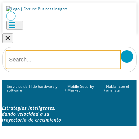
×
Servicios de TI de hardware y
Mobile Security
Hablar con el
software
/
Market
/
analista
Estrategias inteligentes,
dando velocidad a su
trayectoria de crecimiento