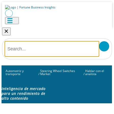
×
Automotriz y
Steering Wheel Switches
Hablar con el
transporte
/
Market
/
analista
Inteligencia de mercado
para un rendimiento de
alto contenido