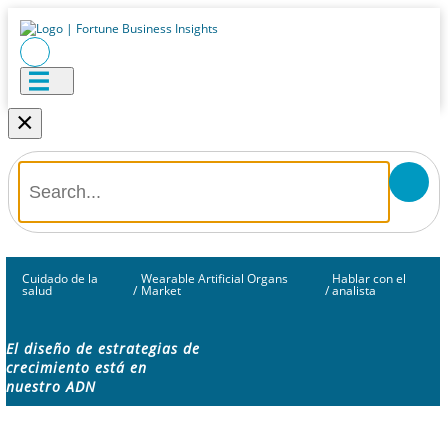
×
Cuidado de la
Wearable Artificial Organs
Hablar con el
salud
/
Market
/
analista
El diseño de estrategias de
crecimiento está en
nuestro ADN