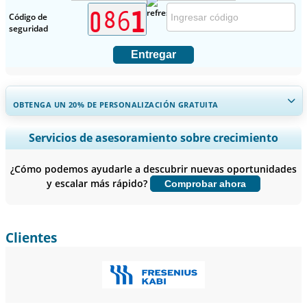
Código de
seguridad
Entregar
OBTENGA UN 20% DE PERSONALIZACIÓN GRATUITA
Ampliar la cobertura regional y por país, Análisis de segmentos,
Servicios de asesoramiento sobre crecimiento
Perfiles de empresas, Benchmarking competitivo, e información
sobre el usuario final.
¿Cómo podemos ayudarle a descubrir nuevas oportunidades
y escalar más rápido?
Comprobar ahora
Personalizar ahora
Clientes