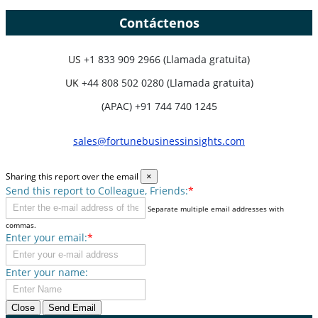
Contáctenos
US
+1 833 909 2966 (Llamada gratuita)
UK
+44 808 502 0280 (Llamada gratuita)
(APAC) +91 744 740 1245
sales@fortunebusinessinsights.com
Sharing this report over the email
×
Send this report to Colleague, Friends:
*
Separate multiple email addresses with
commas.
Enter your email:
*
Enter your name:
Close
Send Email