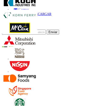
Llamar
Correo
DESCARGAR
MUESTRA
Suscríbete al Boletín
Enviar
Confianza Online