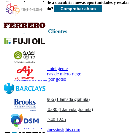
final.
¿Cómo podemos ayudarle a descubrir nuevas oportunidades y escalar
Comprobar ahora
más rápido?
Personalizar ahora
Comida y bebidas Clientes
Informes relacionados
Mercado de riego inteligente
Mercado de sistemas de micro riego
Mercado de riego por goteo
Contáctenos
US
+1 833 909 2966 (Llamada gratuita)
UK
+44 808 502 0280 (Llamada gratuita)
(APAC) +91 744 740 1245
sales@fortunebusinessinsights.com