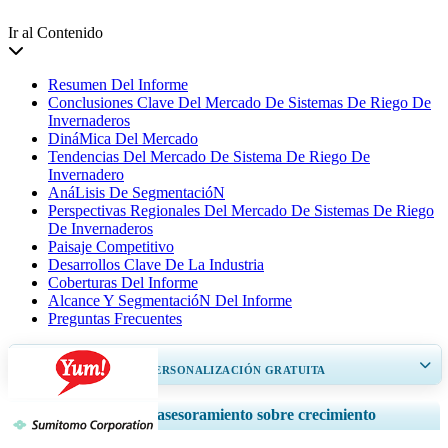
Ir al Contenido
Resumen Del Informe
Conclusiones Clave Del Mercado De Sistemas De Riego De
Invernaderos
DináMica Del Mercado
Tendencias Del Mercado De Sistema De Riego De
Invernadero
AnáLisis De SegmentacióN
Perspectivas Regionales Del Mercado De Sistemas De Riego
De Invernaderos
Paisaje Competitivo
Desarrollos Clave De La Industria
Coberturas Del Informe
Alcance Y SegmentacióN Del Informe
Preguntas Frecuentes
OBTENGA UN 20% DE PERSONALIZACIÓN GRATUITA
Ampliar la cobertura regional y por país, Análisis de segmentos, Perfiles
Servicios de asesoramiento sobre crecimiento
de empresas, Benchmarking competitivo, e información sobre el usuario