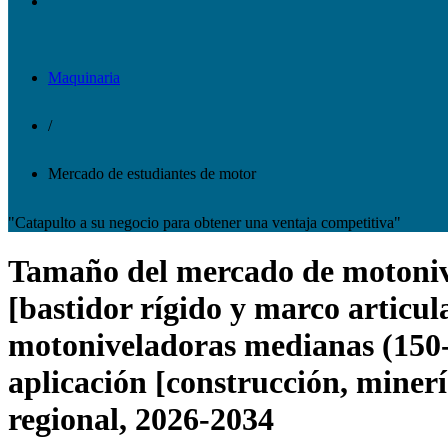
Maquinaria
/
Mercado de estudiantes de motor
"Catapulto a su negocio para obtener una ventaja competitiva"
Tamaño del mercado de motonivel
[bastidor rígido y marco articu
motoniveladoras medianas (150-
aplicación [construcción, minerí
regional, 2026-2034