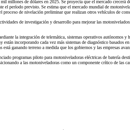
il millones de dólares en 2025. Se proyecta que el mercado crecerá de
e el período previsto. Se estima que el mercado mundial de motonivelad
 del proceso de nivelación preliminar que realizan otros vehículos de co
ctividades de investigación y desarrollo para mejorar las motoniveladora
diante la integración de telemática, sistemas operativos autónomos y 
y están incorporando cada vez más sistemas de diagnóstico basados ​​e
as está ganando terreno a medida que los gobiernos y las empresas avanz
do programas piloto para motoniveladoras eléctricas de batería destina
posicionando a las motoniveladoras como un componente crítico de las c