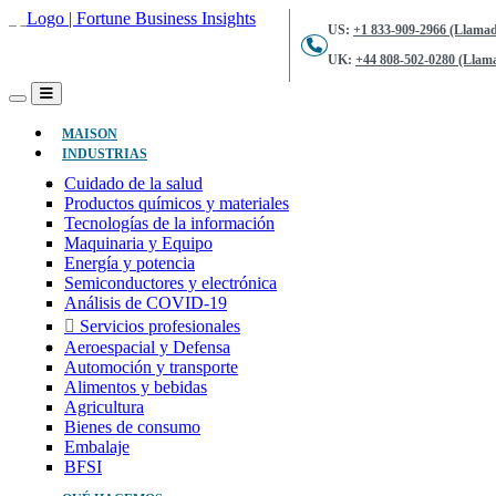
US:
+1 833-909-2966 (Llamad
UK:
+44 808-502-0280 (Llama
(ACTUAL)
MAISON
INDUSTRIAS
Cuidado de la salud
Productos químicos y materiales
Tecnologías de la información
Maquinaria y Equipo
Energía y potencia
Semiconductores y electrónica
Análisis de COVID-19
Servicios profesionales
Aeroespacial y Defensa
Automoción y transporte
Alimentos y bebidas
Agricultura
Bienes de consumo
Embalaje
BFSI