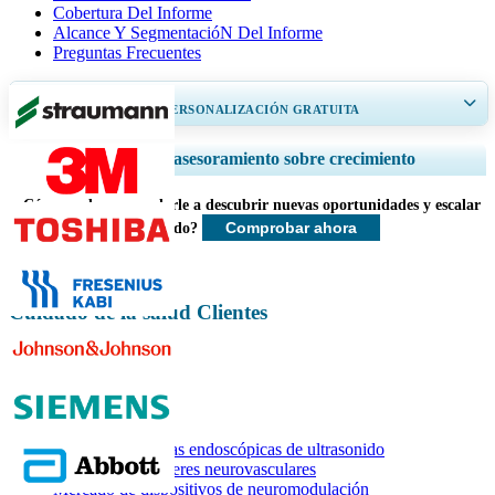
Cobertura Del Informe
Alcance Y SegmentacióN Del Informe
Preguntas Frecuentes
OBTENGA UN 20% DE PERSONALIZACIÓN GRATUITA
Ampliar la cobertura regional y por país, Análisis de segmentos, Perfiles
Servicios de asesoramiento sobre crecimiento
de empresas, Benchmarking competitivo, e información sobre el usuario
final.
¿Cómo podemos ayudarle a descubrir nuevas oportunidades y escalar
Comprobar ahora
más rápido?
Personalizar ahora
Cuidado de la salud Clientes
Informes relacionados
Mercado de agujas endoscópicas de ultrasonido
Mercado de catéteres neurovasculares
Mercado de dispositivos de neuromodulación