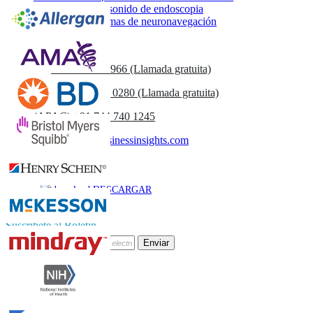
Mercado de ultrasonido de endoscopia
Mercado de sistemas de neuronavegación
Contáctenos
US
+1 833 909 2966 (Llamada gratuita)
UK
+44 808 502 0280 (Llamada gratuita)
(APAC) +91 744 740 1245
sales@fortunebusinessinsights.com
Llamar
Correo
DESCARGAR
MUESTRA
Suscríbete al Boletín
Enviar
Confianza Online