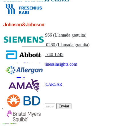
Contáctenos
US
+1 833 909 2966 (Llamada gratuita)
UK
+44 808 502 0280 (Llamada gratuita)
(APAC) +91 744 740 1245
sales@fortunebusinessinsights.com
Llamar
Correo
DESCARGAR
MUESTRA
Suscríbete al Boletín
Enviar
Confianza Online