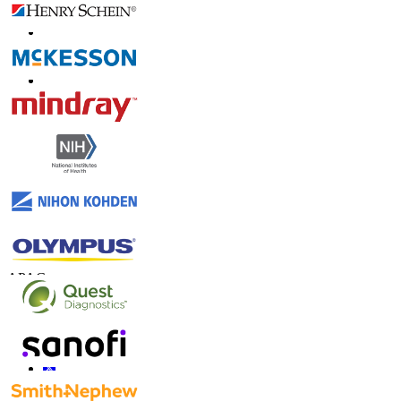
Contáctanos
US
+1 833 909 2966 ( Llamada gratuita )
UK
+44 808 502 0280 (Llamada gratuita )
APAC
+91 744 740 1245
sales@fortunebusinessinsights.com
Conéctate con nosotros