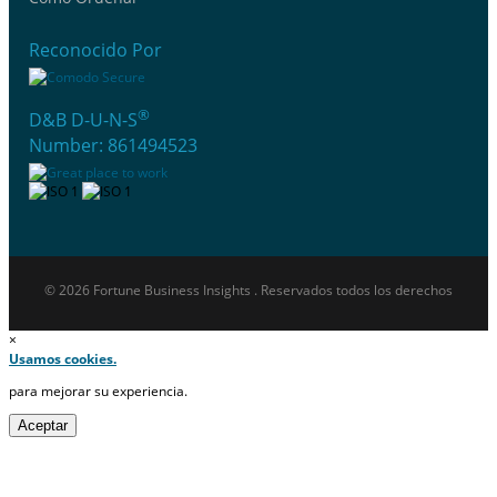
Reconocido Por
®
D&B D-U-N-S
Number: 861494523
© 2026 Fortune Business Insights . Reservados todos los derechos
×
Usamos cookies.
para mejorar su experiencia.
Aceptar