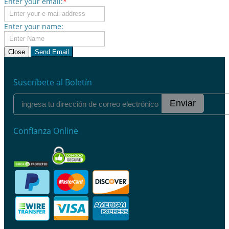
Enter your email:
*
Enter your name:
Close
Send Email
Suscríbete al Boletín
Enviar
Confianza Online