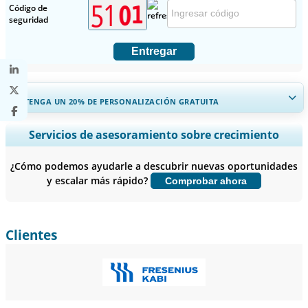
Código de
seguridad
Entregar
OBTENGA UN 20% DE PERSONALIZACIÓN GRATUITA
Ampliar la cobertura regional y por país, Análisis de segmentos,
Servicios de asesoramiento sobre crecimiento
Perfiles de empresas, Benchmarking competitivo, e información
sobre el usuario final.
¿Cómo podemos ayudarle a descubrir nuevas oportunidades
y escalar más rápido?
Comprobar ahora
Personalizar ahora
Clientes