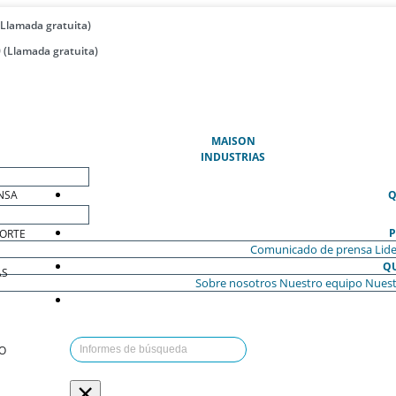
(Llamada gratuita)
 (Llamada gratuita)
(ACTUAL)
MAISON
INDUSTRIAS
NSA
Q
P
ORTE
Comunicado de prensa
Lide
Q
AS
Sobre nosotros
Nuestro equipo
Nuest
O
×