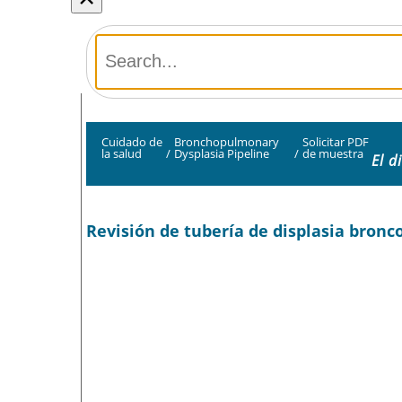
Cuidado de
Bronchopulmonary
Solicitar PDF
la salud
/
Dysplasia Pipeline
/
de muestra
El d
Revisión de tubería de displasia bron