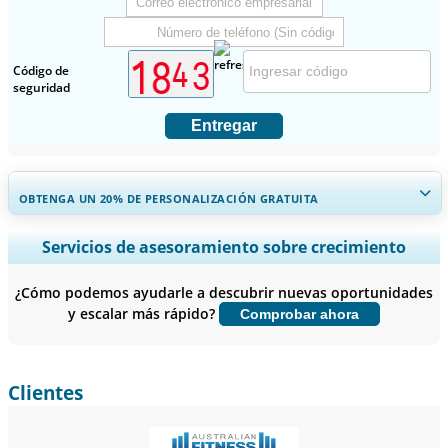
Código de
seguridad
Entregar
OBTENGA UN 20% DE PERSONALIZACIÓN GRATUITA
Ampliar la cobertura regional y por país, Análisis de segmentos,
Servicios de asesoramiento sobre crecimiento
Perfiles de empresas, Benchmarking competitivo, e información
sobre el usuario final.
¿Cómo podemos ayudarle a descubrir nuevas oportunidades
y escalar más rápido?
Comprobar ahora
Personalizar ahora
Clientes