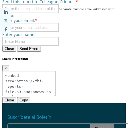
Send this report to Colleague, Friends:
*
Separate multiple email addresses with
commas.
Enter your email:
*
Enter your name:
Close
Send Email
Share Infographic
×
Close
Copy
Suscríbete al Boletín