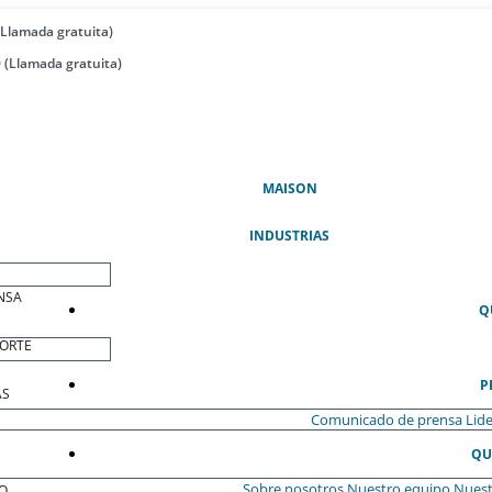
(Llamada gratuita)
 (Llamada gratuita)
(ACTUAL)
MAISON
INDUSTRIAS
NSA
Q
ORTE
P
AS
Comunicado de prensa
Lide
QU
Sobre nosotros
Nuestro equipo
Nuest
O