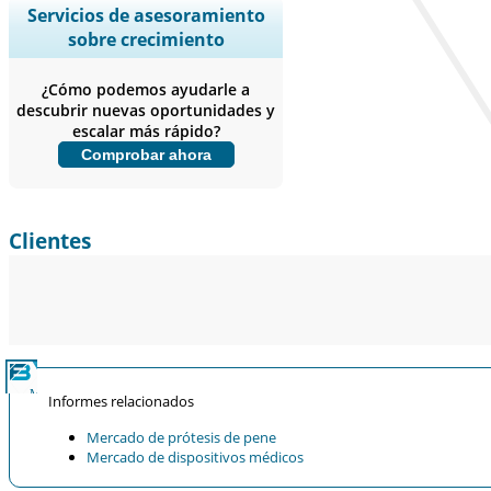
Ampliar la cobertura regional y por
Servicios de asesoramiento
país, Análisis de segmentos, Perfiles
sobre crecimiento
de empresas, Benchmarking
competitivo, e información sobre el
¿Cómo podemos ayudarle a
usuario final.
descubrir nuevas oportunidades y
escalar más rápido?
Personalizar ahora
Comprobar ahora
Clientes
Informes relacionados
Mercado de prótesis de pene
Mercado de dispositivos médicos