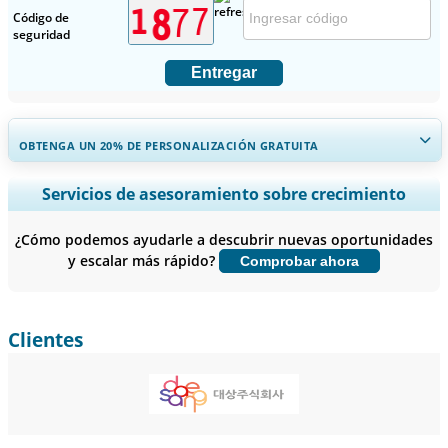
Código de
seguridad
Entregar
OBTENGA UN 20% DE PERSONALIZACIÓN GRATUITA
Ampliar la cobertura regional y por país, Análisis de segmentos,
Servicios de asesoramiento sobre crecimiento
Perfiles de empresas, Benchmarking competitivo, e información
sobre el usuario final.
¿Cómo podemos ayudarle a descubrir nuevas oportunidades
y escalar más rápido?
Comprobar ahora
Personalizar ahora
Clientes