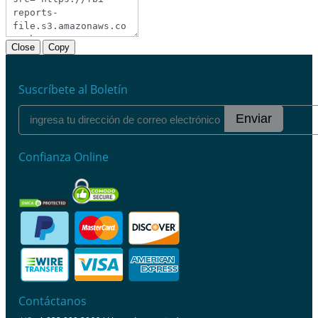
Close
Copy
Suscríbete al Boletín
Enviar
Confianza Online
Contáctanos