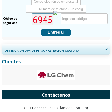
Código de
seguridad
Entregar
OBTENGA UN 20% DE PERSONALIZACIÓN GRATUITA
Clientes
Ampliar la cobertura regional y por país, Análisis de segmentos,
Perfiles de empresas, Benchmarking competitivo, e información
sobre el usuario final.
Personalizar ahora
Contáctenos
US
+1 833 909 2966 (Llamada gratuita)