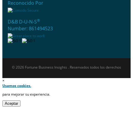
Reconocido Por
®
D&B D-U-N-S
Number: 861494523
© 2026 Fortune Business Insights . Reservados todos los derechos
×
Usamos cookies.
para mejorar su experiencia.
Aceptar