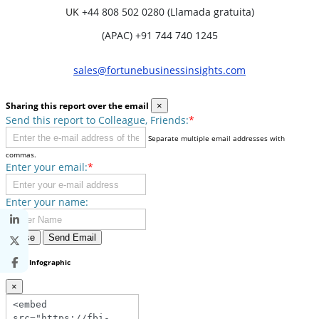
UK
+44 808 502 0280 (Llamada gratuita)
(APAC) +91 744 740 1245
sales@fortunebusinessinsights.com
Sharing this report over the email
×
Send this report to Colleague, Friends:
*
Separate multiple email addresses with
commas.
Enter your email:
*
Enter your name:
Close
Send Email
Share Infographic
×