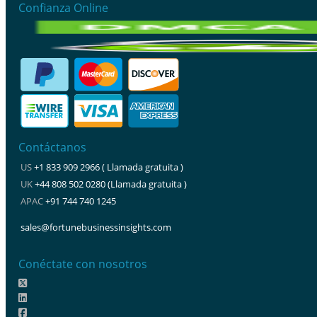
Confianza Online
Contáctanos
US
+1 833 909 2966 ( Llamada gratuita )
UK
+44 808 502 0280 (Llamada gratuita )
APAC
+91 744 740 1245
sales@fortunebusinessinsights.com
Conéctate con nosotros