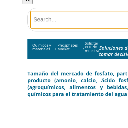
Solicitar
Químicos y
Phosphates
PDF de
Soluciones 
materiales
/
Market
/
muestra
tomar decis
Tamaño del mercado de fosfato, partic
producto (amonio, calcio, ácido fosf
(agroquímicos, alimentos y bebidas
químicos para el tratamiento del agua 