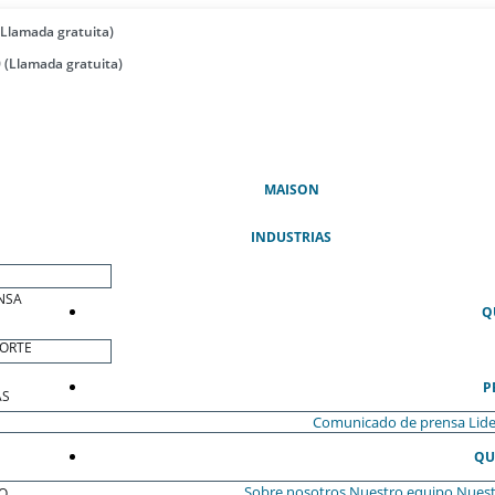
(Llamada gratuita)
 (Llamada gratuita)
(ACTUAL)
MAISON
INDUSTRIAS
NSA
Q
ORTE
P
AS
Comunicado de prensa
Lide
QU
Sobre nosotros
Nuestro equipo
Nuest
O