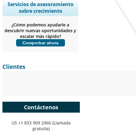
Ampliar la cobertura regional y por
Servicios de asesoramiento
país, Análisis de segmentos, Perfiles
sobre crecimiento
de empresas, Benchmarking
competitivo, e información sobre el
¿Cómo podemos ayudarle a
usuario final.
descubrir nuevas oportunidades y
escalar más rápido?
Personalizar ahora
Comprobar ahora
Clientes
Contáctenos
US
+1 833 909 2966 (Llamada
gratuita)