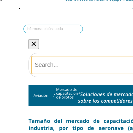
×
Mercado de
capacitación
"Soluciones de mercado
Aviación
/
de pilotos
sobre los competidores
Tamaño del mercado de capacitación
industria, por tipo de aeronave (