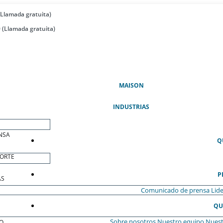
(Llamada gratuita)
 (Llamada gratuita)
(ACTUAL)
MAISON
INDUSTRIAS
NSA
Q
ORTE
P
AS
Comunicado de prensa
Lide
QU
Sobre nosotros
Nuestro equipo
Nuest
O