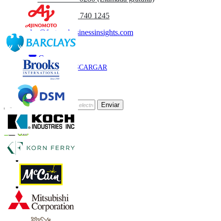
(APAC) +91 744 740 1245
sales@fortunebusinessinsights.com
Llamar
Correo
DESCARGAR
MUESTRA
Suscríbete al Boletín
Enviar
Confianza Online