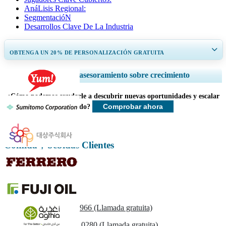
AnáLisis Regional:
SegmentacióN
Desarrollos Clave De La Industria
OBTENGA UN 20% DE PERSONALIZACIÓN GRATUITA
Ampliar la cobertura regional y por país, Análisis de segmentos, Perfiles
Servicios de asesoramiento sobre crecimiento
de empresas, Benchmarking competitivo, e información sobre el usuario
final.
¿Cómo podemos ayudarle a descubrir nuevas oportunidades y escalar
Comprobar ahora
más rápido?
Personalizar ahora
Comida y bebidas Clientes
Contáctenos
US
+1 833 909 2966 (Llamada gratuita)
UK
+44 808 502 0280 (Llamada gratuita)