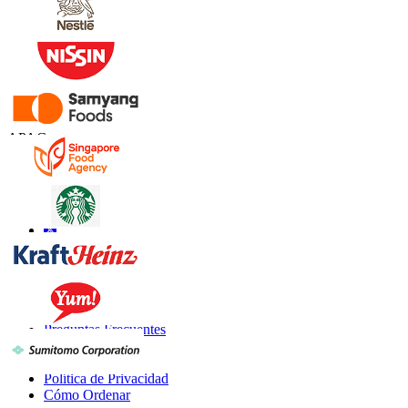
Contáctanos
US
+1 833 909 2966 ( Llamada gratuita )
UK
+44 808 502 0280 (Llamada gratuita )
APAC
+91 744 740 1245
sales@fortunebusinessinsights.com
Conéctate con nosotros
Información
Preguntas Frecuentes
Testimonios
Términos de Uso
Política de Privacidad
Cómo Ordenar