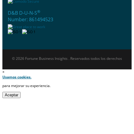
®
D&B D-U-N-S
Number: 861494523
© 2026 Fortune Business Insights . Reservados todos los derechos
×
Usamos cookies.
para mejorar su experiencia.
Aceptar