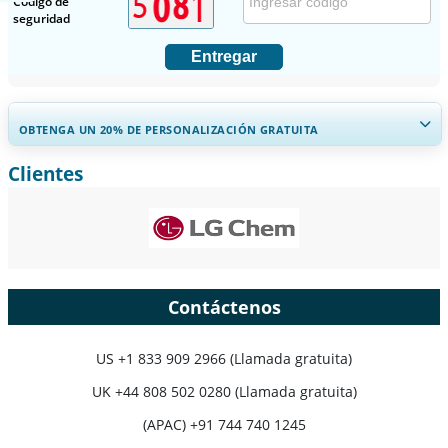
Código de
seguridad
Entregar
OBTENGA UN 20% DE PERSONALIZACIÓN GRATUITA
Clientes
Ampliar la cobertura regional y por país, Análisis de segmentos,
Perfiles de empresas, Benchmarking competitivo, e información
sobre el usuario final.
Personalizar ahora
Contáctenos
US
+1 833 909 2966 (Llamada gratuita)
UK
+44 808 502 0280 (Llamada gratuita)
(APAC) +91 744 740 1245