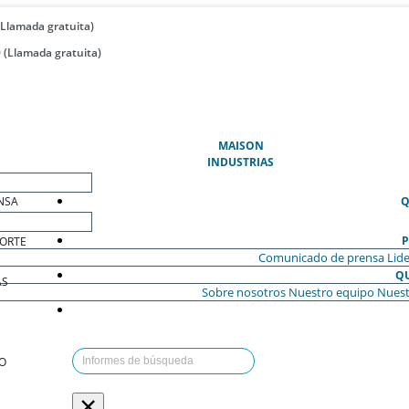
(Llamada gratuita)
 (Llamada gratuita)
(ACTUAL)
MAISON
INDUSTRIAS
NSA
Q
P
ORTE
Comunicado de prensa
Lide
Q
AS
Sobre nosotros
Nuestro equipo
Nuest
O
×