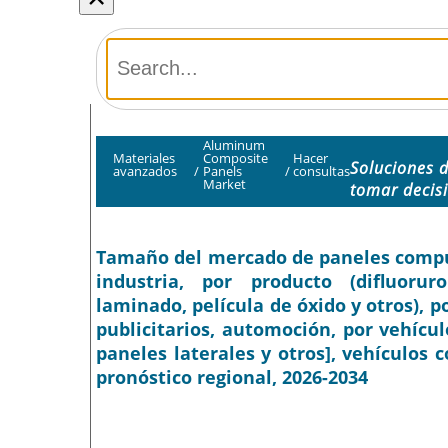
Aluminum
Materiales
Composite
Hacer
Soluciones 
avanzados
/
Panels
/
consultas
Market
tomar decis
Tamaño del mercado de paneles compues
industria, por producto (difluoruro
laminado, película de óxido y otros), po
publicitarios, automoción, por vehícul
paneles laterales y otros], vehículos c
pronóstico regional, 2026-2034