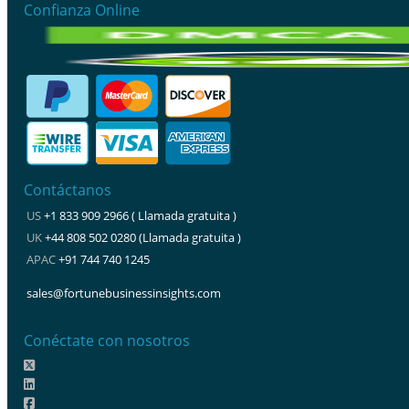
Confianza Online
Contáctanos
US
+1 833 909 2966 ( Llamada gratuita )
UK
+44 808 502 0280 (Llamada gratuita )
APAC
+91 744 740 1245
sales@fortunebusinessinsights.com
Conéctate con nosotros