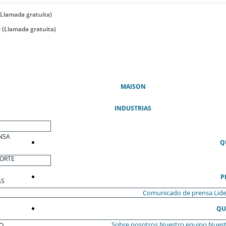
(Llamada gratuita)
 (Llamada gratuita)
(ACTUAL)
MAISON
INDUSTRIAS
NSA
Q
ORTE
P
AS
Comunicado de prensa
Lide
QU
Sobre nosotros
Nuestro equipo
Nuest
O