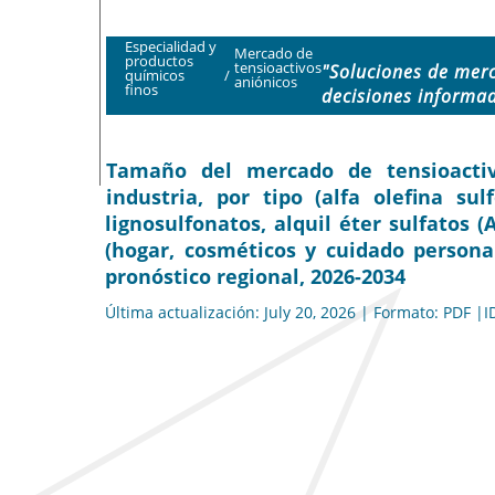
Especialidad y
Mercado de
productos
tensioactivos
"Soluciones de mer
químicos
/
aniónicos
finos
decisiones informa
Tamaño del mercado de tensioactivo
industria, por tipo (alfa olefina sul
lignosulfonatos, alquil éter sulfatos (A
(hogar, cosméticos y cuidado personal,
pronóstico regional, 2026-2034
Última actualización: July 20, 2026 | Formato: PDF |