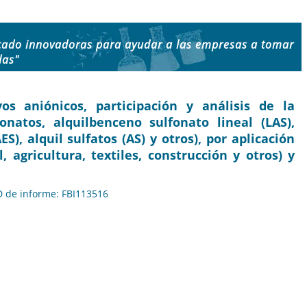
cado innovadoras para ayudar a las empresas a tomar
das"
s aniónicos, participación y análisis de la
fonatos, alquilbenceno sulfonato lineal (LAS),
ES), alquil sulfatos (AS) y otros), por aplicación
 agricultura, textiles, construcción y otros) y
ID de informe: FBI113516