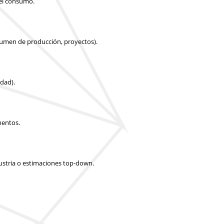
 el consumo.
olumen de producción, proyectos).
idad).
mentos.
dustria o estimaciones top-down.