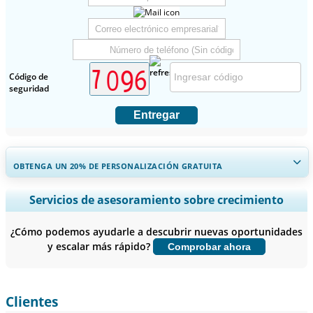
Código de
seguridad
Entregar
OBTENGA UN 20% DE PERSONALIZACIÓN GRATUITA
Ampliar la cobertura regional y por país, Análisis de segmentos,
Servicios de asesoramiento sobre crecimiento
Perfiles de empresas, Benchmarking competitivo, e información
sobre el usuario final.
¿Cómo podemos ayudarle a descubrir nuevas oportunidades
y escalar más rápido?
Comprobar ahora
Personalizar ahora
Clientes