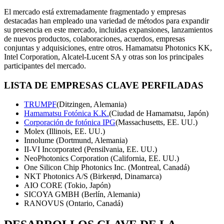
El mercado está extremadamente fragmentado y empresas
destacadas han empleado una variedad de métodos para expandir
su presencia en este mercado, incluidas expansiones, lanzamientos
de nuevos productos, colaboraciones, acuerdos, empresas
conjuntas y adquisiciones, entre otros. Hamamatsu Photonics KK,
Intel Corporation, Alcatel-Lucent SA y otras son los principales
participantes del mercado.
LISTA DE EMPRESAS CLAVE PERFILADAS
TRUMPF
(Ditzingen, Alemania)
Hamamatsu Fotónica K.K.
(Ciudad de Hamamatsu, Japón)
Corporación de fotónica IPG
(Massachusetts, EE. UU.)
Molex (Illinois, EE. UU.)
Innolume (Dortmund, Alemania)
II-VI Incorporated (Pensilvania, EE. UU.)
NeoPhotonics Corporation (California, EE. UU.)
One Silicon Chip Photonics Inc. (Montreal, Canadá)
NKT Photonics A/S (Birkerød, Dinamarca)
AIO CORE (Tokio, Japón)
SICOYA GMBH (Berlín, Alemania)
RANOVUS (Ontario, Canadá)