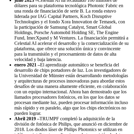
julio 2023 –
Celestial AI ha recaudado 100 millones de
dólares para su plataforma tecnológica Photonic Fabric en
una ronda de financiación de serie B. La ronda estuvo
liderada por IAG Capital Partners, Koch Disruptive
Technologies y el fondo Xora Innovation de Temasek, con
la participación de Samsung Catalyst, Smart Global
Holdings, Porsche Automobil Holding SE, The Engine
Fund, ImecXpand y M Ventures. La financiación permitirá a
Celestial AI acelerar el desarrollo y la comercialización de su
plataforma, que ofrece una solución única y convincente
para la transmisión y el procesamiento de datos de alta
velocidad y baja latencia.
enero 2021 –
El aprendizaje automático se beneficia del
desarrollo de chips portadores de luz. Los investigadores de
la Universidad de Münster están desarrollando metodologías
y arquitecturas de procesos innovadoras para abordar estos
desafíos de una manera altamente eficiente, en colaboración
con un equipo internacional. Ahora han demostrado que los
llamados procesadores fotónicos, en los que los datos se
procesan mediante luz, pueden procesar información incluso
más rápido y en paralelo, algo que los chips electrónicos no
pueden lograr.
Abril 2019 –
TRUMPF completó la adquisición de la
división de fotónica de Philips, que anunció en diciembre de
2018. Los diodos láser de Philips Photonics se utilizan en