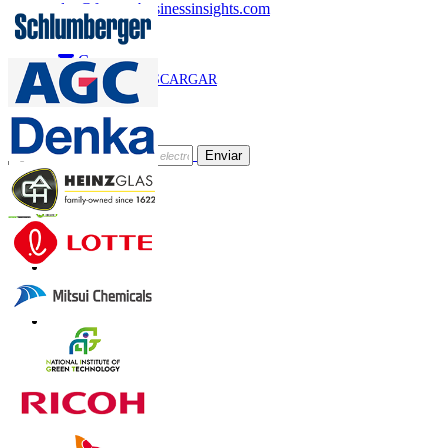
sales@fortunebusinessinsights.com
Llamar
Correo
DESCARGAR
MUESTRA
Suscríbete al Boletín
Enviar
Confianza Online