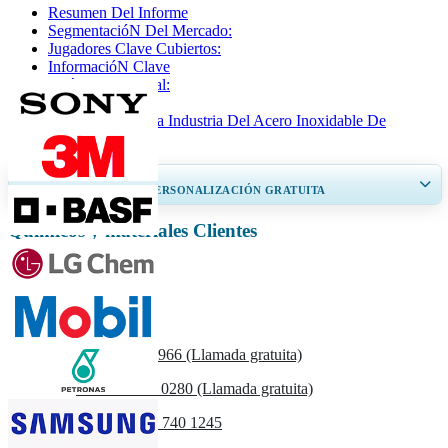
Resumen Del Informe
SegmentacióN Del Mercado:
Jugadores Clave Cubiertos:
InformacióN Clave
AnáLisis Regional:
SegmentacióN
Desarrollos De La Industria Del Acero Inoxidable De
PrecisióN
OBTENGA UN 20% DE PERSONALIZACIÓN GRATUITA
Químicos y materiales Clientes
Ampliar la cobertura regional y por país, Análisis de segmentos, Perfiles
de empresas, Benchmarking competitivo, e información sobre el usuario
final.
Personalizar ahora
Contáctenos
US
+1 833 909 2966 (Llamada gratuita)
UK
+44 808 502 0280 (Llamada gratuita)
(APAC) +91 744 740 1245