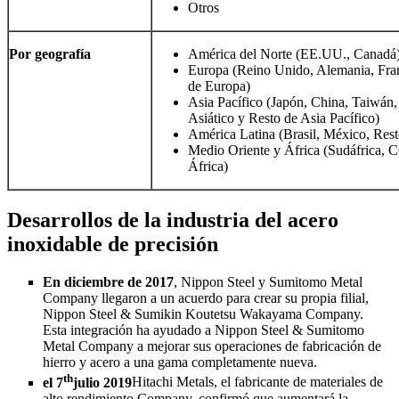
Otros
Por geografía
América del Norte (EE.UU., Canadá
Europa (Reino Unido, Alemania, Franc
de Europa)
Asia Pacífico (Japón, China, Taiwán, 
Asiático y Resto de Asia Pacífico)
América Latina (Brasil, México, Res
Medio Oriente y África (Sudáfrica, 
África)
Desarrollos de la industria del acero
inoxidable de precisión
En diciembre de 2017
, Nippon Steel y Sumitomo Metal
Company llegaron a un acuerdo para crear su propia filial,
Nippon Steel & Sumikin Koutetsu Wakayama Company.
Esta integración ha ayudado a Nippon Steel & Sumitomo
Metal Company a mejorar sus operaciones de fabricación de
hierro y acero a una gama completamente nueva.
th
el 7
julio 2019
Hitachi Metals, el fabricante de materiales de
alto rendimiento Company, confirmó que aumentará la