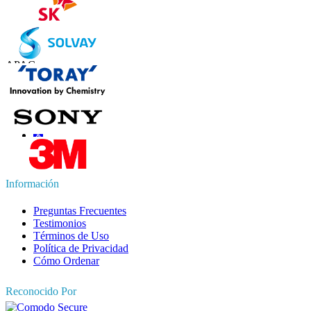
Contáctanos
US
+1 833 909 2966 ( Llamada gratuita )
UK
+44 808 502 0280 (Llamada gratuita )
APAC
+91 744 740 1245
sales@fortunebusinessinsights.com
Conéctate con nosotros
Información
Preguntas Frecuentes
Testimonios
Términos de Uso
Política de Privacidad
Cómo Ordenar
Reconocido Por