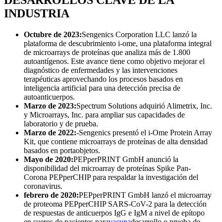
INDUSTRIA
Octubre de 2023:
Sengenics Corporation LLC lanzó la
plataforma de descubrimiento i-ome, una plataforma integral
de microarrays de proteínas que analiza más de 1.800
autoantígenos. Este avance tiene como objetivo mejorar el
diagnóstico de enfermedades y las intervenciones
terapéuticas aprovechando los procesos basados ​​en
inteligencia artificial para una detección precisa de
autoanticuerpos.
Marzo de 2023:
Spectrum Solutions adquirió Alimetrix, Inc.
y Microarrays, Inc. para ampliar sus capacidades de
laboratorio y de prueba.
Marzo de 2022:
-Sengenics presentó el i-Ome Protein Array
Kit, que contiene microarrays de proteínas de alta densidad
basados ​​en portaobjetos.
Mayo de 2020:
PEPperPRINT GmbH anunció la
disponibilidad del microarray de proteínas Spike Pan-
Corona PEPperCHIP para respaldar la investigación del
coronavirus.
febrero de 2020:
PEPperPRINT GmbH lanzó el microarray
de proteoma PEPperCHIP SARS-CoV-2 para la detección
de respuestas de anticuerpos IgG e IgM a nivel de epítopo
en sueros de pacientes para
vacuna
desarrollo o prueba de