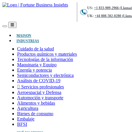
US:
+1 833-909-2966 (Llamad
UK:
+44 808-502-0280 (Llama
(ACTUAL)
MAISON
INDUSTRIAS
Cuidado de la salud
Productos químicos y materiales
Tecnologías de la información
Maquinaria y Equipo
Energía y potencia
Semiconductores y electrónica
Análisis de COVID-19
Servicios profesionales
Aeroespacial y Defensa
Automoción y transporte
Alimentos y bebidas
Agricultura
Bienes de consumo
Embalaje
BFSI