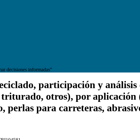
mar decisiones informadas"
iclado, participación y análisis 
 triturado, otros), por aplicación 
o, perlas para carreteras, abrasiv
: FBI104581