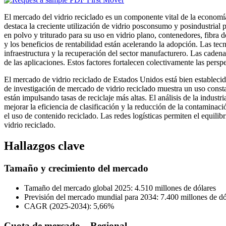
El mercado del vidrio reciclado es un componente vital de la economía c
destaca la creciente utilización de vidrio posconsumo y posindustrial p
en polvo y triturado para su uso en vidrio plano, contenedores, fibra de
y los beneficios de rentabilidad están acelerando la adopción. Las te
infraestructura y la recuperación del sector manufacturero. Las caden
de las aplicaciones. Estos factores fortalecen colectivamente las persp
El mercado de vidrio reciclado de Estados Unidos está bien establecid
de investigación de mercado de vidrio reciclado muestra un uso constan
están impulsando tasas de reciclaje más altas. El análisis de la industr
mejorar la eficiencia de clasificación y la reducción de la contamina
el uso de contenido reciclado. Las redes logísticas permiten el equil
vidrio reciclado.
Hallazgos clave
Tamaño y crecimiento del mercado
Tamaño del mercado global 2025: 4.510 millones de dólares
Previsión del mercado mundial para 2034: 7.400 millones de dó
CAGR (2025-2034): 5,66%
Cuota de mercado – Regional