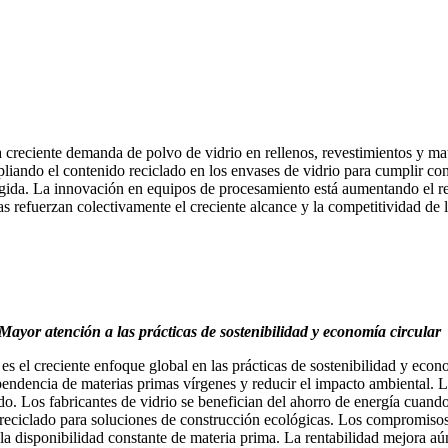
 creciente demanda de polvo de vidrio en rellenos, revestimientos y mat
pliando el contenido reciclado en los envases de vidrio para cumplir c
cogida. La innovación en equipos de procesamiento está aumentando el r
cias refuerzan colectivamente el creciente alcance y la competitividad d
Mayor atención a las prácticas de sostenibilidad y economía circular
es el creciente enfoque global en las prácticas de sostenibilidad y econ
 dependencia de materias primas vírgenes y reducir el impacto ambiental
o. Los fabricantes de vidrio se benefician del ahorro de energía cuando
 reciclado para soluciones de construcción ecológicas. Los compromisos 
a disponibilidad constante de materia prima. La rentabilidad mejora aún 