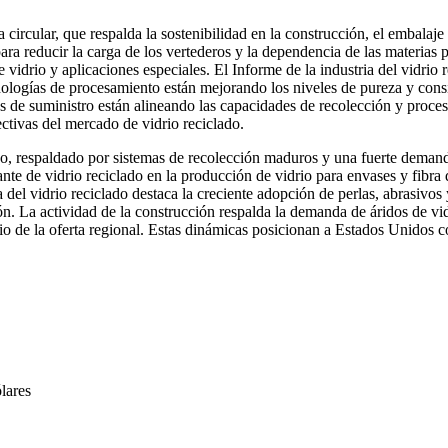
ircular, que respalda la sostenibilidad en la construcción, el embalaje y
ara reducir la carga de los vertederos y la dependencia de las materias p
 vidrio y aplicaciones especiales. El Informe de la industria del vidrio 
cnologías de procesamiento están mejorando los niveles de pureza y cons
as de suministro están alineando las capacidades de recolección y proce
ectivas del mercado de vidrio reciclado.
o, respaldado por sistemas de recolección maduros y una fuerte demanda
te de vidrio reciclado en la producción de vidrio para envases y fibra d
ia del vidrio reciclado destaca la creciente adopción de perlas, abrasivo
ción. La actividad de la construcción respalda la demanda de áridos de v
ibrio de la oferta regional. Estas dinámicas posicionan a Estados Unidos
lares