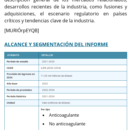
desarrollos recientes de la industria, como fusiones y
adquisiciones, el escenario regulatorio en países
críticos y tendencias clave de la industria.
[MURIÓrpEYQB]
ALCANCE Y SEGMENTACIÓN DEL INFORME
ATRIBUTO
DETALLES
Período de estudio
2021-2034
CAGR
6,8% (2026-2034)
Previsión de ingresos en
11,93 mil millones de dólares
2034
Año base
2025
Período de pronóstico
2026-2034
Período histórico
2021-2024
Unidad
Valor (millones de dólares)
Por tipo
Anticoagulante
No anticoagulante