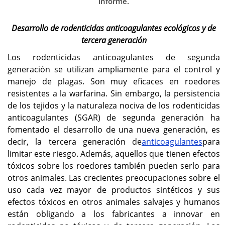
informe.
actividad agrícola y la
daños a la propiedad
creciente demanda de
relacionados con los
soluciones de protección
roedores continúan
Desarrollo de rodenticidas anticoagulantes ecológicos y de
de cultivos.
impulsando el
tercera generación
crecimiento del mercado.
Los rodenticidas anticoagulantes de segunda
Japón
generación se utilizan ampliamente para el control y
manejo de plagas. Son muy eficaces en roedores
La creciente atención
prestada a la seguridad
resistentes a la warfarina. Sin embargo, la persistencia
alimentaria, el
de los tejidos y la naturaleza nociva de los rodenticidas
saneamiento urbano y las
anticoagulantes (SGAR) de segunda generación ha
prácticas de manejo de
fomentado el desarrollo de una nueva generación, es
plagas está respaldando
la demanda de
decir, la tercera generación de
anticoagulantes
para
rodenticidas.
limitar este riesgo. Además, aquellos que tienen efectos
tóxicos sobre los roedores también pueden serlo para
otros animales. Las crecientes preocupaciones sobre el
uso cada vez mayor de productos sintéticos y sus
efectos tóxicos en otros animales salvajes y humanos
están obligando a los fabricantes a innovar en