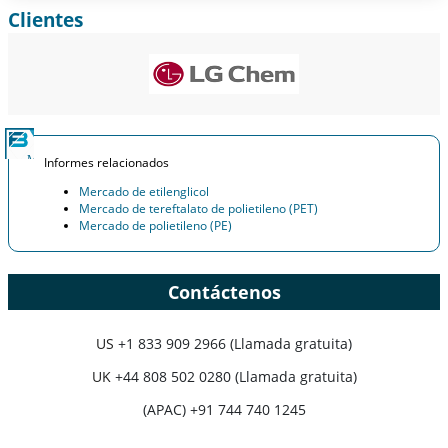
Clientes
Ampliar la cobertura regional y por país, Análisis de segmentos,
Perfiles de empresas, Benchmarking competitivo, e información
sobre el usuario final.
Personalizar ahora
Informes relacionados
Mercado de etilenglicol
Mercado de tereftalato de polietileno (PET)
Mercado de polietileno (PE)
Contáctenos
US
+1 833 909 2966 (Llamada gratuita)
UK
+44 808 502 0280 (Llamada gratuita)
(APAC) +91 744 740 1245