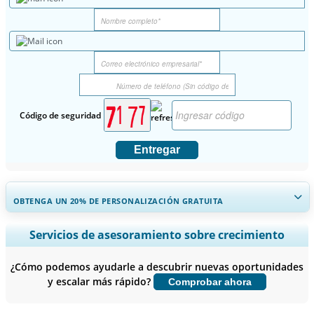
Código de seguridad
Entregar
OBTENGA UN 20% DE PERSONALIZACIÓN GRATUITA
Ampliar la cobertura regional y por país, Análisis de segmentos,
Servicios de asesoramiento sobre crecimiento
Perfiles de empresas, Benchmarking competitivo, e información
sobre el usuario final.
¿Cómo podemos ayudarle a descubrir nuevas oportunidades
y escalar más rápido?
Comprobar ahora
Personalizar ahora