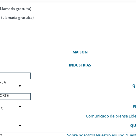
(Llamada gratuita)
 (Llamada gratuita)
(ACTUAL)
MAISON
INDUSTRIAS
NSA
Q
ORTE
P
AS
Comunicado de prensa
Lide
QU
Sobre nosotros
Nuestro equipo
Nuest
O