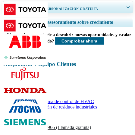
OBTENGA UN 20% DE PERSONALIZACIÓN GRATUITA
Ampliar la cobertura regional y por país, Análisis de segmentos, Perfiles
Servicios de asesoramiento sobre crecimiento
de empresas, Benchmarking competitivo, e información sobre el usuario
final.
¿Cómo podemos ayudarle a descubrir nuevas oportunidades y escalar
Comprobar ahora
más rápido?
Personalizar ahora
Maquinaria y equipo Clientes
Informes relacionados
Mercado del sistema de control de HVAC
Mercado de gestión de residuos industriales
Contáctenos
US
+1 833 909 2966 (Llamada gratuita)