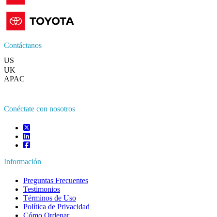
Contáctanos
US
+1 833 909 2966 ( Llamada gratuita )
UK
+44 808 502 0280 (Llamada gratuita )
APAC
+91 744 740 1245
sales@fortunebusinessinsights.com
Conéctate con nosotros
Información
Preguntas Frecuentes
Testimonios
Términos de Uso
Política de Privacidad
Cómo Ordenar