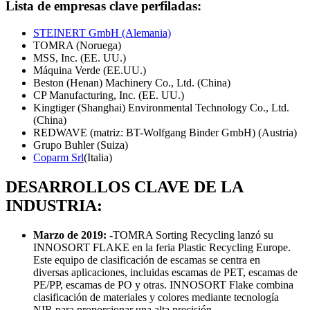
Lista de empresas clave perfiladas:
STEINERT GmbH (Alemania)
TOMRA (Noruega)
MSS, Inc. (EE. UU.)
Máquina Verde (EE.UU.)
Beston (Henan) Machinery Co., Ltd. (China)
CP Manufacturing, Inc. (EE. UU.)
Kingtiger (Shanghai) Environmental Technology Co., Ltd.
(China)
REDWAVE (matriz: BT-Wolfgang Binder GmbH) (Austria)
Grupo Buhler (Suiza)
Coparm Srl
(Italia)
DESARROLLOS CLAVE DE LA
INDUSTRIA:
Marzo de 2019: -
TOMRA Sorting Recycling lanzó su
INNOSORT FLAKE en la feria Plastic Recycling Europe.
Este equipo de clasificación de escamas se centra en
diversas aplicaciones, incluidas escamas de PET, escamas de
PE/PP, escamas de PO y otras. INNOSORT Flake combina
clasificación de materiales y colores mediante tecnología
NIR para proporcionar una alta precisión.