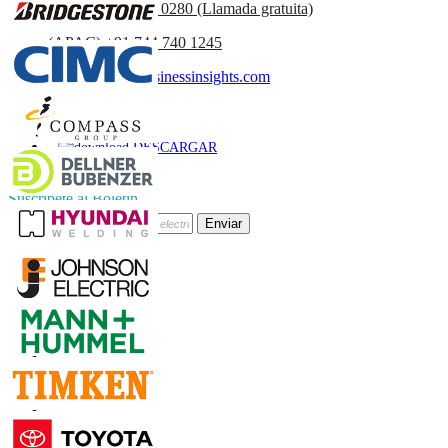
UK
+44 808 502 0280 (Llamada gratuita)
(APAC) +91 744 740 1245
sales@fortunebusinessinsights.com
Llamar
Correo
DESCARGAR
MUESTRA
Suscríbete al Boletín
Enviar
Confianza Online