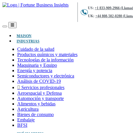
US:
+1 833-909-2966 (Llamad
UK:
+44 808-502-0280 (Llama
(ACTUAL)
MAISON
INDUSTRIAS
Cuidado de la salud
Productos químicos y materiales
Tecnologías de la información
Maquinaria y Equipo
Energía y potencia
Semiconductores y electrónica
Análisis de COVID-19
Servicios profesionales
Aeroespacial y Defensa
Automoción y transporte
Alimentos y bebidas
Agricultura
Bienes de consumo
Embalaje
BFSI