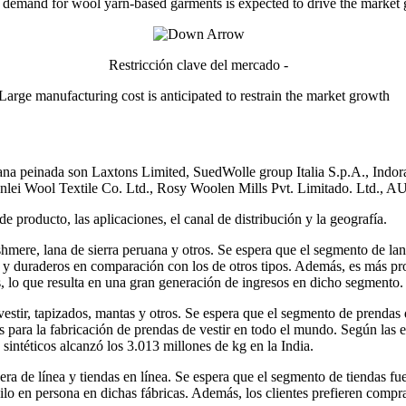
 demand for wool yarn-based garments is expected to drive the market
Restricción clave del mercado -
Large manufacturing cost is anticipated to restrain the market growth
lana peinada son Laxtons Limited, SuedWolle group Italia S.p.A., Indo
Kunlei Wool Textile Co. Ltd., Rosy Woolen Mills Pvt. Limitado. Ltd
 producto, las aplicaciones, el canal de distribución y la geografía.
hmere, lana de sierra peruana y otros. Se espera que el segmento de la
s y duraderos en comparación con los de otros tipos. Además, es más pro
s, lo que resulta en una gran generación de ingresos en dicho segmento
estir, tapizados, mantas y otros. Se espera que el segmento de prendas 
s para la fabricación de prendas de vestir en todo el mundo. Según las e
sintéticos alcanzó los 3.013 millones de kg en la India.
era de línea y tiendas en línea. Se espera que el segmento de tiendas f
 hilo en persona en dichas fábricas. Además, los clientes prefieren comp