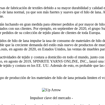
esas de fabricación de textiles debido a su mayor durabilidad y calidad 
lo de lana normal, ya que son más fuertes y suaves que el hilo de lana. 
nte.
án luchando en gran medida para obtener pedidos al por mayor de hilo de
tados con sus clientes. Por ejemplo, en septiembre de 2020, el grupo Sue
 pedidos de su colección de tejido plano de clientes de toda Europa.
dos de hilo de lana impulse la tasa de consumo de materiales de hilo d
able que la creciente demanda del estilo más nuevo de productos de mueb
Louis, en agosto de 2020, en Estados Unidos, las ventas de muebles pa
ctividades de tejido y costura a domicilio en todo el mundo, junto con
mplo, en agosto de 2019, SPINRITE YARNS ONLINE, INC., lanzó una lín
de tejido y costura en los EE. UU. Además de esto, es probable que las
o de producción de los materiales de hilo de lana peinada limiten el vo
Impulsor clave del mercado -