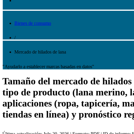
Bienes de consumo
/
Mercado de hilados de lana
"Ayudarlo a establecer marcas basadas en datos"
Tamaño del mercado de hilados de
tipo de producto (lana merino, l
aplicaciones (ropa, tapicería, ma
tiendas en línea) y pronóstico r
Última actualización: July 20, 2026 | Formato: PDF | ID de informe