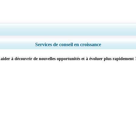
por país, Análise de segmentos, Perfis de empresas, Benchmarking competitivo, e
Services de conseil en croissance
Personnaliser maintenant
der à découvrir de nouvelles opportunités et à évoluer plus rapidement