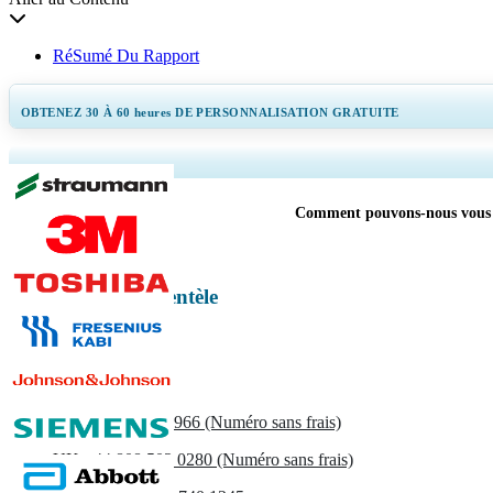
RéSumé Du Rapport
OBTENEZ 30 À 60
heures
DE PERSONNALISATION GRATUITE
Ampliar a cobertura regional e 
Comment pouvons-nous vous ai
Soins de santé Clientèle
Contactez-nous
US
+1 833 909 2966 (Numéro sans frais)
UK
+44 808 502 0280 (Numéro sans frais)