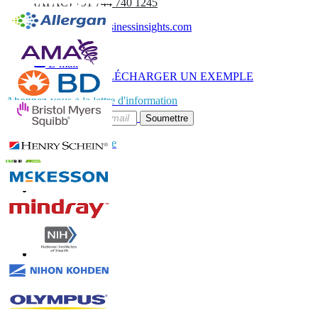
(APAC) +91 744 740 1245
sales@fortunebusinessinsights.com
Appel
E-mail
TÉLÉCHARGER UN EXEMPLE
Abonnez-vous à la lettre d'information
Soumettre
Faites confiance en ligne