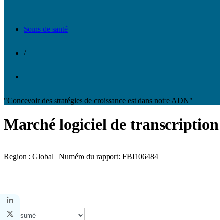
Soins de santé
/
"Concevoir des stratégies de croissance est dans notre ADN"
Marché logiciel de transcriptio
Region : Global | Numéro du rapport: FBI106484