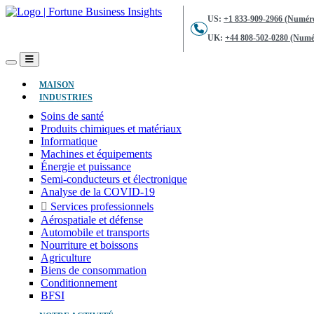
US:
+1 833-909-2966 (Numéro
UK:
+44 808-502-0280 (Numér
(ACTUEL)
MAISON
INDUSTRIES
Soins de santé
Produits chimiques et matériaux
Informatique
Machines et équipements
Énergie et puissance
Semi-conducteurs et électronique
Analyse de la COVID-19
Services professionnels
Aérospatiale et défense
Automobile et transports
Nourriture et boissons
Agriculture
Biens de consommation
Conditionnement
BFSI