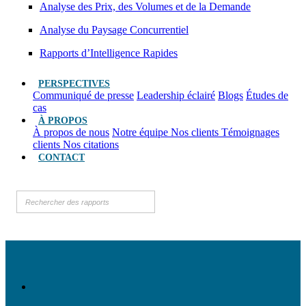
Analyse des Prix, des Volumes et de la Demande
Analyse du Paysage Concurrentiel
Rapports d’Intelligence Rapides
PERSPECTIVES
Communiqué de presse
Leadership éclairé
Blogs
Études de
cas
À PROPOS
À propos de nous
Notre équipe
Nos clients
Témoignages
clients
Nos citations
CONTACT