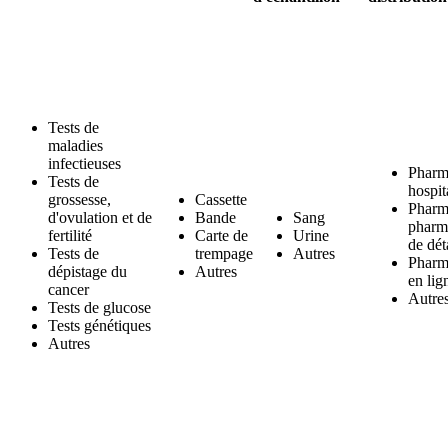
Tests de
maladies
infectieuses
Pharm
Tests de
hospit
grossesse,
Cassette
Pharm
d'ovulation et de
Bande
Sang
pharm
fertilité
Carte de
Urine
de dét
Tests de
trempage
Autres
Pharm
dépistage du
Autres
en lig
cancer
Autre
Tests de glucose
Tests génétiques
Autres