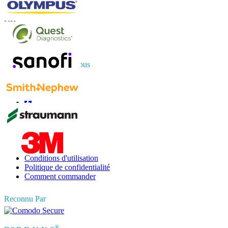
US
+1 833 909 2966 ( Numéro sans frais )
UK
+44 808 502 0280 (Numéro sans frais )
APAC
+91 744 740 1245
sales@fortunebusinessinsights.com
Connectez-vous avec nous
Informations
FAQ
Témoignages
Conditions d'utilisation
Politique de confidentialité
Comment commander
Reconnu Par
®