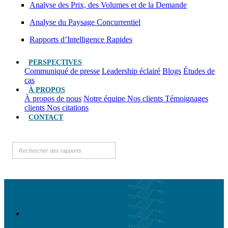
Analyse des Prix, des Volumes et de la Demande
Analyse du Paysage Concurrentiel
Rapports d’Intelligence Rapides
PERSPECTIVES
Communiqué de presse
Leadership éclairé
Blogs
Études de
cas
À PROPOS
À propos de nous
Notre équipe
Nos clients
Témoignages
clients
Nos citations
CONTACT