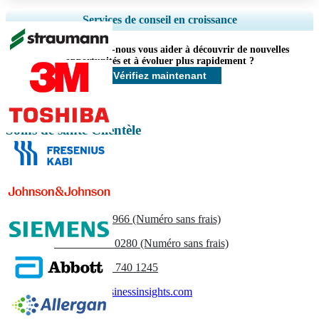
Ampliar a cobertura regional e por país, Análise de segmentos, Perfis de
Services de conseil en croissance
empresas, Benchmarking competitivo, e insights sobre o usuário final.
Comment pouvons-nous vous aider à découvrir de nouvelles
Personnaliser maintenant
opportunités et à évoluer plus rapidement ?
Vérifiez maintenant
Soins de santé Clientèle
Contactez-nous
US
+1 833 909 2966 (Numéro sans frais)
UK
+44 808 502 0280 (Numéro sans frais)
(APAC) +91 744 740 1245
sales@fortunebusinessinsights.com
Appel