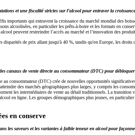
ations et une fiscalité strictes sur l’alcool pour entraver la croissan
des défis importants qui entravent la croissance du marché mondial des b
boissons alcoolisées, en particulier les prêts-à-boire et les formats en co
n alcool peuvent restreindre l’accès au marché et l’innovation des produit
s disparités de prix allant jusqu'à 40 %, tandis qu'en Europe, les droits 
des canaux de vente directe au consommateur (DTC) pour débloquer d
e au consommateur (DTC) crée de nouvelles opportunités significatives
tteindre des marchés géographiques plus larges, y compris les consomm
ent les intermédiaires de vente au détail traditionnels. La transition 
lcool en ligne. Les groupes démographiques plus jeunes, en particulier l
ées en conserve
ns les saveurs et les variantes à faible teneur en alcool pour façonner