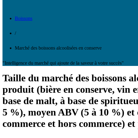
Boissons
/
Marché des boissons alcoolisées en conserve
"Intelligence du marché qui ajoute de la saveur à votre succès"
Taille du marché des boissons alc
produit (bière en conserve, vin e
base de malt, à base de spiritueu
5 %), moyen ABV (5 à 10 %) et é
commerce et hors commerce) et p