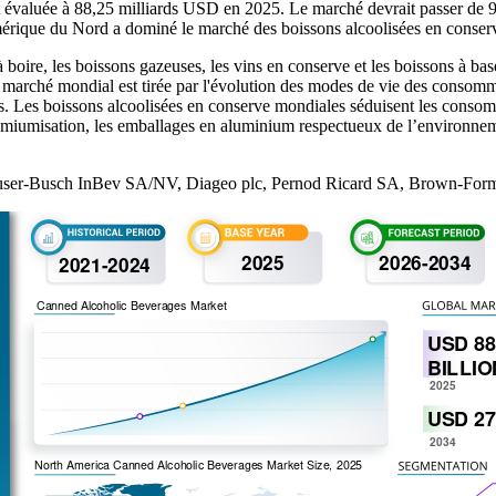
it évaluée à 88,25 milliards USD en 2025. Le marché devrait passer de
rique du Nord a dominé le marché des boissons alcoolisées en conser
 boire, les boissons gazeuses, les vins en conserve et les boissons à bas
u marché mondial est tirée par l'évolution des modes de vie des consomm
s. Les boissons alcoolisées en conserve mondiales séduisent les consomm
remiumisation, les emballages en aluminium respectueux de l’environneme
user-Busch InBev SA/NV, Diageo plc, Pernod Ricard SA, Brown-Forman