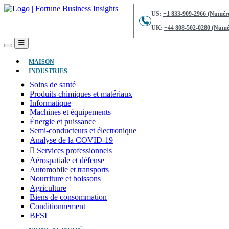
US:
+1 833-909-2966 (Numéro
UK:
+44 808-502-0280 (Numér
(ACTUEL)
MAISON
INDUSTRIES
Soins de santé
Produits chimiques et matériaux
Informatique
Machines et équipements
Énergie et puissance
Semi-conducteurs et électronique
Analyse de la COVID-19
Services professionnels
Aérospatiale et défense
Automobile et transports
Nourriture et boissons
Agriculture
Biens de consommation
Conditionnement
BFSI