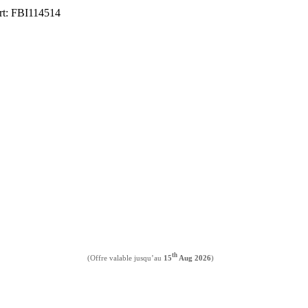
ort: FBI114514
th
(Offre valable jusqu’au
15
Aug 2026
)