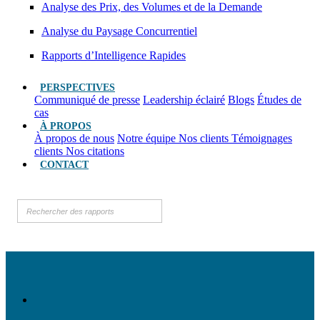
Analyse des Prix, des Volumes et de la Demande
Analyse du Paysage Concurrentiel
Rapports d’Intelligence Rapides
PERSPECTIVES
Communiqué de presse
Leadership éclairé
Blogs
Études de
cas
À PROPOS
À propos de nous
Notre équipe
Nos clients
Témoignages
clients
Nos citations
CONTACT