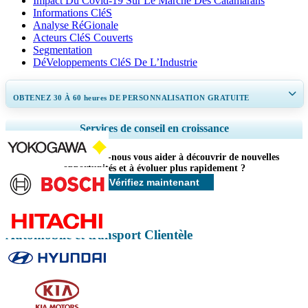
Impact Du Covid-19 Sur Le Marché Des Catamarans
Informations CléS
Analyse RéGionale
Acteurs CléS Couverts
Segmentation
DéVeloppements CléS De L’Industrie
OBTENEZ 30 À 60
heures
DE PERSONNALISATION GRATUITE
Ampliar a cobertura regional e por país, Análise de segmentos, Perfis de
Services de conseil en croissance
empresas, Benchmarking competitivo, e insights sobre o usuário final.
Comment pouvons-nous vous aider à découvrir de nouvelles
Personnaliser maintenant
opportunités et à évoluer plus rapidement ?
Vérifiez maintenant
Automobile et transport Clientèle
Contactez-nous