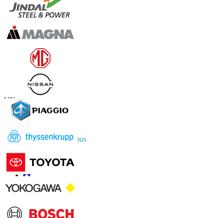
Contactez-nous
US
+1 833 909 2966 ( Numéro sans frais )
UK
+44 808 502 0280 (Numéro sans frais )
APAC
+91 744 740 1245
sales@fortunebusinessinsights.com
Connectez-vous avec nous
Informations
FAQ