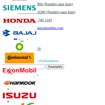
US
+1 833 909 2966 (Numéro sans frais)
UK
+44 808 502 0280 (Numéro sans frais)
(APAC) +91 744 740 1245
sales@fortunebusinessinsights.com
Appel
E-mail
TÉLÉCHARGER UN
EXEMPLE
Abonnez-vous à la lettre d'information
Soumettre
Faites confiance en ligne