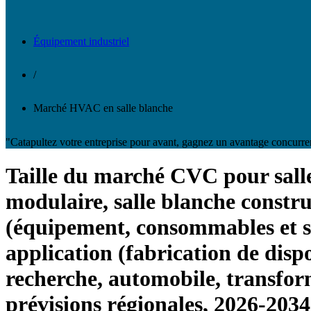
Équipement industriel
/
Marché HVAC en salle blanche
"Catapultez votre entreprise pour avant, gagnez un avantage concurre
Taille du marché CVC pour salles
modulaire, salle blanche constru
(équipement, consommables et ser
application (fabrication de disp
recherche, automobile, transfor
prévisions régionales, 2026-2034