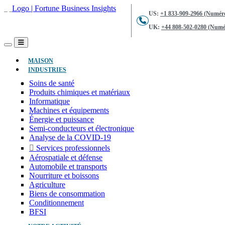
US:
+1 833-909-2966 (Numéro
UK:
+44 808-502-0280 (Numér
(ACTUEL)
MAISON
INDUSTRIES
Soins de santé
Produits chimiques et matériaux
Informatique
Machines et équipements
Énergie et puissance
Semi-conducteurs et électronique
Analyse de la COVID-19
Services professionnels
Aérospatiale et défense
Automobile et transports
Nourriture et boissons
Agriculture
Biens de consommation
Conditionnement
BFSI