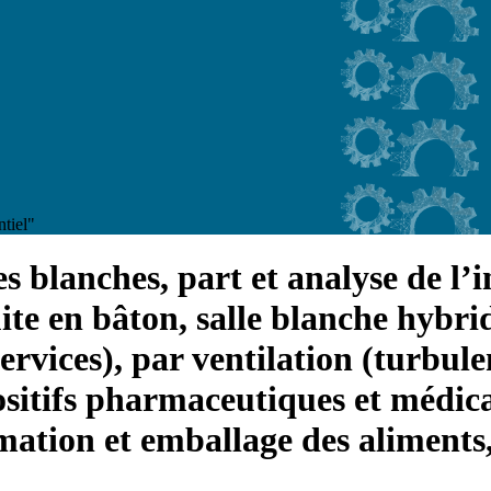
ntiel"
 blanches, part et analyse de l’in
ite en bâton, salle blanche hybrid
vices), par ventilation (turbulen
ositifs pharmaceutiques et médicau
mation et emballage des aliments,