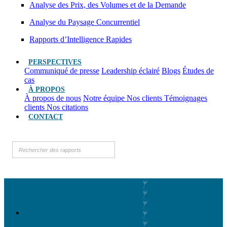
Analyse des Prix, des Volumes et de la Demande
Analyse du Paysage Concurrentiel
Rapports d’Intelligence Rapides
PERSPECTIVES
Communiqué de presse
Leadership éclairé
Blogs
Études de
cas
À PROPOS
À propos de nous
Notre équipe
Nos clients
Témoignages
clients
Nos citations
CONTACT