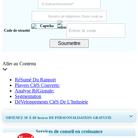
Code de sécurité
Soumettre
Aller au Contenu
RéSumé Du Rapport
Players CléS Couverts:
Analyse RéGionale:
Segmentation
DéVeloppements CléS De L'Industrie
OBTENEZ 30 À 60
heures
DE PERSONNALISATION GRATUITE
Ampliar a cobertura regional e por país, Análise de segmentos, Perfis de
Services de conseil en croissance
empresas, Benchmarking competitivo, e insights sobre o usuário final.