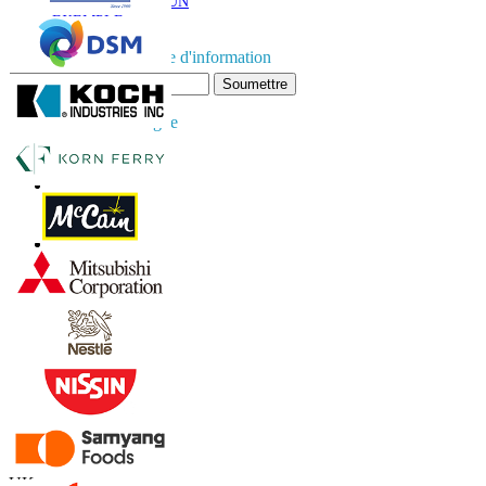
TÉLÉCHARGER UN
EXEMPLE
Abonnez-vous à la lettre d'information
Soumettre
Faites confiance en ligne
Contactez-nous
US
+1 833 909 2966 ( Numéro sans frais )
UK
+44 808 502 0280 (Numéro sans frais )