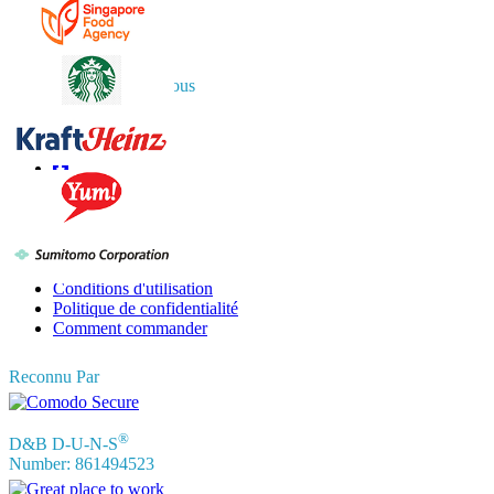
APAC
+91 744 740 1245
sales@fortunebusinessinsights.com
Connectez-vous avec nous
Informations
FAQ
Témoignages
Conditions d'utilisation
Politique de confidentialité
Comment commander
Reconnu Par
®
D&B D-U-N-S
Number: 861494523