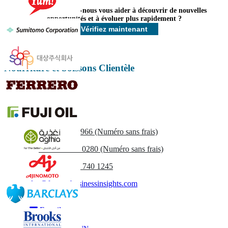
Comment pouvons-nous vous aider à découvrir de nouvelles
Personnaliser maintenant
opportunités et à évoluer plus rapidement ?
Vérifiez maintenant
Nourriture et boissons Clientèle
Contactez-nous
US
+1 833 909 2966 (Numéro sans frais)
UK
+44 808 502 0280 (Numéro sans frais)
(APAC) +91 744 740 1245
sales@fortunebusinessinsights.com
Appel
E-mail