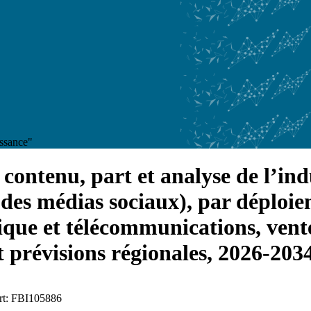
issance"
 contenu, part et analyse de l’ind
 des médias sociaux), par déploiem
ique et télécommunications, vente
 prévisions régionales, 2026-203
ort: FBI105886