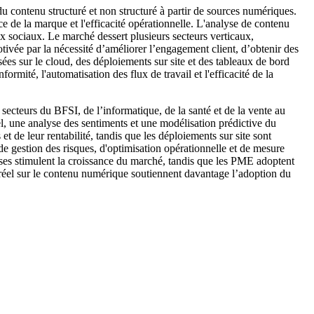
du contenu structuré et non structuré à partir de sources numériques.
nce de la marque et l'efficacité opérationnelle. L'analyse de contenu
ux sociaux. Le marché dessert plusieurs secteurs verticaux,
vée par la nécessité d’améliorer l’engagement client, d’obtenir des
ées sur le cloud, des déploiements sur site et des tableaux de bord
rmité, l'automatisation des flux de travail et l'efficacité de la
ecteurs du BFSI, de l’informatique, de la santé et de la vente au
el, une analyse des sentiments et une modélisation prédictive du
t de leur rentabilité, tandis que les déploiements sur site sont
de gestion des risques, d'optimisation opérationnelle et de mesure
ises stimulent la croissance du marché, tandis que les PME adoptent
 réel sur le contenu numérique soutiennent davantage l’adoption du