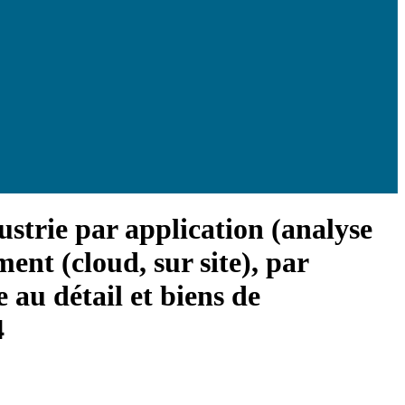
ustrie par application (analyse
ent (cloud, sur site), par
 au détail et biens de
4